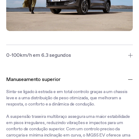
0-100km/h em 6.3 segundos
Com um motor de 170 kW a transmitir potência às rodas traseiras,
este SUV acelera dos 0 aos 100 km/h em apenas 6,3 segundos,
Manuseamento superior
garantindo uma performance entre as melhores da sua classe.
Sinta-se ligado à estrada e em total controlo graças a um chassis
leve e a uma distribuição de peso otimizada, que melhoram a
resposta, o conforto e a dinâmica de condução.
A suspensão traseira multibraço assegura uma maior estabilidade
em pisos irregulares, reduzindo vibrações e impactos para um
conforto de condução superior. Com um controlo preciso da
carroçaria e mínima inclinação em curva, o MGS5 EV oferece uma