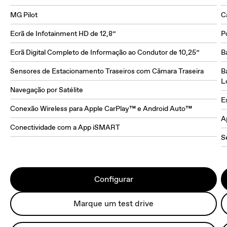
MG Pilot
C
Ecrã de Infotainment HD de 12,8”
P
Ecrã Digital Completo de Informação ao Condutor de 10,25”
B
Sensores de Estacionamento Traseiros com Câmara Traseira
B
L
Navegação por Satélite
E
Conexão Wireless para Apple CarPlay™ e Android Auto™
A
Conectividade com a App iSMART
S
Configurar
Marque um test drive